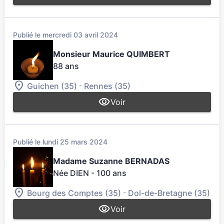
Publié le mercredi 03 avril 2024
Monsieur Maurice QUIMBERT
88 ans
-
Guichen (35)
Rennes (35)
Voir
Publié le lundi 25 mars 2024
Madame Suzanne BERNADAS
Née DIEN
- 100 ans
-
Bourg des Comptes (35)
Dol-de-Bretagne (35)
Voir