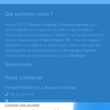
Qui sommes-nous ?
Depuis 2003,
Pompes Funèbres La Bourgcomptoise
vous
accompagnent pour organiser ou prévoir des obsèques,
assure votre prise en charge et transport sur toutes distances
dans le département d’
Ille-et-Vilaine
(
35
). C’est une équipe
impliquée à vos côtés et à votre écoute. Retrouvez-nous sur
notre agence de pompes funèbres à
Bourg-des-Comptes
.
Prise en charge immédiate dans toute la
Bretagne
.
Mentions légales
Nous contacter
Pompes Funèbres La Bourgcomptoise
06 03 30 11 16
pf.labourgcomptoisefuneraire@orange.fr
Z.A La Touche,35890 Bourg-des-Comptes