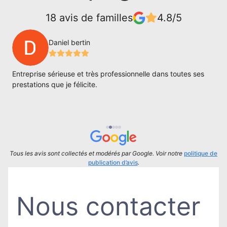
18 avis de familles
4.8/5
Daniel bertin
Entreprise sérieuse et très professionnelle dans toutes ses
S
prestations que je félicite.
m
e
u
Tous les avis sont collectés et modérés par Google. Voir notre
politique de
publication d’avis
.
Nous contacter