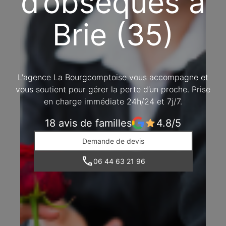
d’obsèques à
Brie (35)
L'agence La Bourgcomptoise vous accompagne et
vous soutient pour gérer la perte d’un proche. Prise
en charge immédiate 24h/24 et 7j/7.
18 avis de familles
4.8/5
Demande de devis
06 44 63 21 96