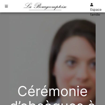
Espace
famille
TARIFS
DEVIS
DÉMARCHES
CRÉMATION / INCINÉRATION
TRANSPORT
ORGANISATION / PRÉPARATION
URGENCE / ASSISTANCE
AGENCES
BOURG-DES-COMPTES
Cérémonie