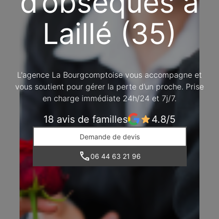
d’obsèques à
Laillé (35)
L'agence La Bourgcomptoise vous accompagne et
vous soutient pour gérer la perte d’un proche. Prise
en charge immédiate 24h/24 et 7j/7.
18 avis de familles
4.8/5
Demande de devis
06 44 63 21 96