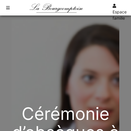
Espace
famille
TARIFS
DEVIS
DÉMARCHES
CRÉMATION / INCINÉRATION
TRANSPORT
ORGANISATION / PRÉPARATION
URGENCE / ASSISTANCE
AGENCES
BOURG-DES-COMPTES
Cérémonie