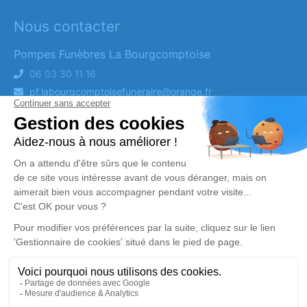
Nous contacter
Pompes Funèbres La Bourgcomptoise
06 03 30 11 16
pf.labourgcomptoisefuneraire@orange.fr
Z.A La Touche,35890 Bourg-des-Comptes
Suivez-nous
Obtenez un devis
DEVIS OBSÈQUES
DEVIS PRÉVOYANCE